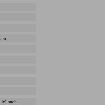
den
lle) nach