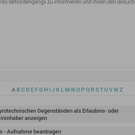
 Ihres Behördengangs zu informieren und Ihnen den Besuc
A
B
C
D
E
F
G
H
I
J
K
L
M
N
O
P
Q
R
S
T
U
V
W
Z
rotechnischen Gegenständen als Erlaubnis- oder
ininhaber anzeigen
 - Aufnahme beantragen