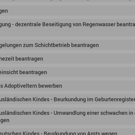
gen
gung - dezentrale Beseitigung von Regenwasser beantr
elungen zum Schichtbetrieb beantragen
ezeit beantragen
einsicht beantragen
als Adoptiveltern bewerben
usländischen Kindes - Beurkundung im Geburtenregiste
usländischen Kindes - Umwandlung einer schwachen in 
agen
deutschen Kindes - Beurkundung von Amts wegen