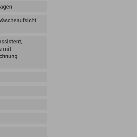
ragen
dwäscheaufsicht
assistent,
e mit
ichnung