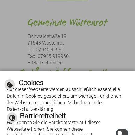
Gemeinde Wüstenrot
Eichwaldstraße 19
71543 Wüstenrot
Tel. 07945 91990
Fax. 07945 919960
E-Mail schreiben
Rathaus Öffnungszeiten
Cookies
Montag:
08:30 Uhr - 12:00 Uhr
Auf dieser Webseite werden ausschließlich essentielle
Dienstag:
08:30 Uhr - 12:00 Uhr, 13:30 Uhr - 18:00 Uhr
Daten in Cookies gespeichert, um wichtige Funktionen
Mittwoch:
08:30 Uhr - 12:00 Uhr
der Website zu ermöglichen. Mehr dazu in der
Donnerstag:
08:30 Uhr - 12:00 Uhr, 13:30 Uhr - 16:00 Uhr
Datenschutzerklärung
Barrierefreiheit
Freitag:
08:30 Uhr - 12:00 Uhr
Hier können Sie die Farbkontraste auf dieser
Webseite erhöhen. Sie können diese