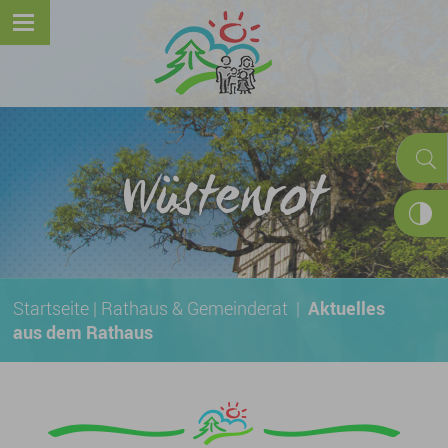
Wüstenrot
Startseite
|
Rathaus & Gemeinderat
|
Aktuelles
aus dem Rathaus