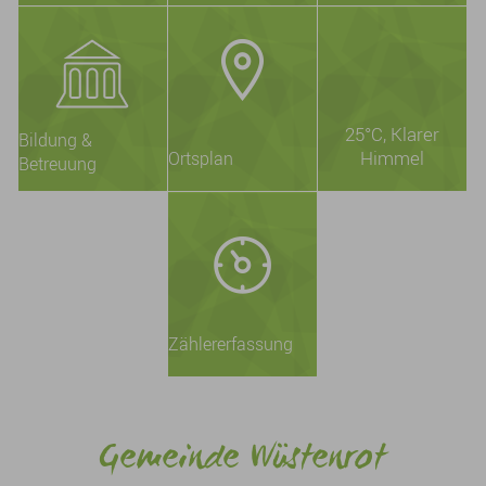
25°C
, Klarer
Bildung &
Himmel
Ortsplan
Betreuung
Zählererfassung
Gemeinde Wüstenrot