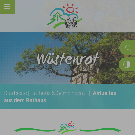
Wüstenrot
Startseite
|
Rathaus & Gemeinderat
|
Aktuelles
aus dem Rathaus