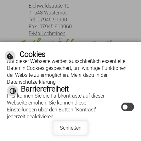
Eichwaldstraße 19
71543 Wüstenrot
Tel. 07945 91990
Fax. 07945 919960
E-Mail schreiben
Rathaus Öffnungszeiten
Cookies
Montag:
08:30 Uhr - 12:00 Uhr
Auf dieser Webseite werden ausschließlich essentielle
Dienstag:
08:30 Uhr - 12:00 Uhr, 13:30 Uhr - 18:00 Uhr
Daten in Cookies gespeichert, um wichtige Funktionen
Mittwoch:
08:30 Uhr - 12:00 Uhr
der Website zu ermöglichen. Mehr dazu in der
Donnerstag:
08:30 Uhr - 12:00 Uhr, 13:30 Uhr - 16:00 Uhr
Datenschutzerklärung
Barrierefreiheit
Freitag:
08:30 Uhr - 12:00 Uhr
Hier können Sie die Farbkontraste auf dieser
Webseite erhöhen. Sie können diese
Einstellungen über den Button "Kontrast"
jederzeit deaktivieren.
Inhalt
Impressum
Datenschutzerklärung
Schließen
Schriftgröße
Responsive Web