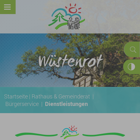
Wüstenrot
Startseite
|
Rathaus & Gemeinderat
|
Bürgerservice
|
Dienstleistungen