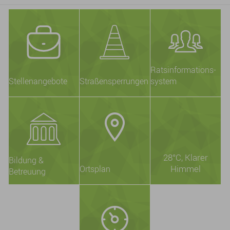
Ratsinformations-
Stellenangebote
Straßensperrungen
system
28°C
, Klarer
Bildung &
Himmel
Ortsplan
Betreuung