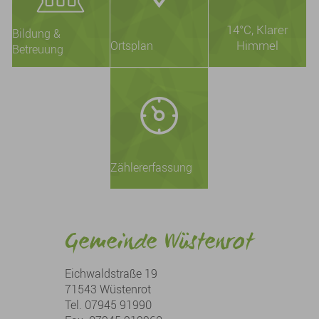
14°C
, Klarer
Bildung &
Himmel
Ortsplan
Betreuung
Zählererfassung
Gemeinde Wüstenrot
Eichwaldstraße 19
71543 Wüstenrot
Tel. 07945 91990