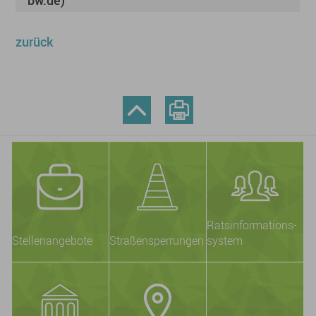
bw.de)
zurück
Ratsinformations-
Stellenangebote
Straßensperrungen
system