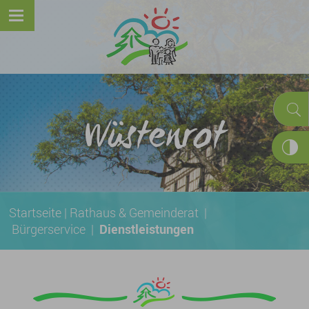
Wüstenrot
Startseite
|
Rathaus & Gemeinderat
|
Bürgerservice
|
Dienstleistungen