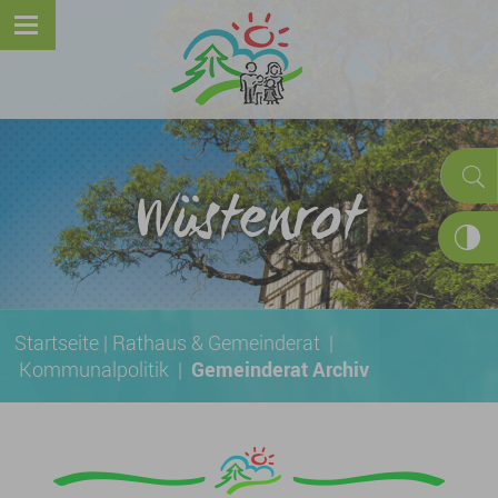
Wüstenrot
Startseite
|
Rathaus & Gemeinderat
|
Kommunalpolitik
|
Gemeinderat Archiv