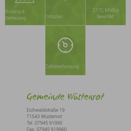
21°C
, Mäßig
Bildung &
bewölkt
Ortsplan
Betreuung
Zählererfassung
Gemeinde Wüstenrot
Eichwaldstraße 19
71543 Wüstenrot
Tel. 07945 91990
Fax. 07945 919960