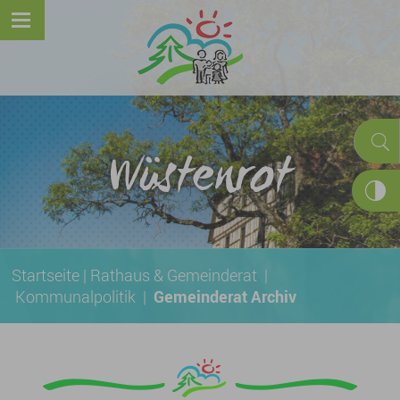
Wüstenrot
Startseite
|
Rathaus & Gemeinderat
|
Kommunalpolitik
|
Gemeinderat Archiv