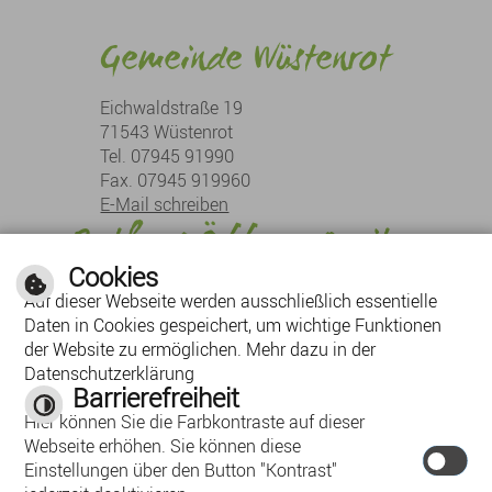
Gemeinde Wüstenrot
Eichwaldstraße 19
71543 Wüstenrot
Tel. 07945 91990
Fax. 07945 919960
E-Mail schreiben
Rathaus Öffnungszeiten
Cookies
Montag:
08:30 Uhr - 12:00 Uhr
Auf dieser Webseite werden ausschließlich essentielle
Dienstag:
08:30 Uhr - 12:00 Uhr, 13:30 Uhr - 18:00 Uhr
Daten in Cookies gespeichert, um wichtige Funktionen
Mittwoch:
08:30 Uhr - 12:00 Uhr
der Website zu ermöglichen. Mehr dazu in der
Donnerstag:
08:30 Uhr - 12:00 Uhr, 13:30 Uhr - 16:00 Uhr
Datenschutzerklärung
Barrierefreiheit
Freitag:
08:30 Uhr - 12:00 Uhr
Hier können Sie die Farbkontraste auf dieser
Webseite erhöhen. Sie können diese
Einstellungen über den Button "Kontrast"