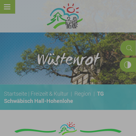
Wüstenrot
Startseite
|
Freizeit & Kultur
|
Region
|
TG
Schwäbisch Hall-Hohenlohe