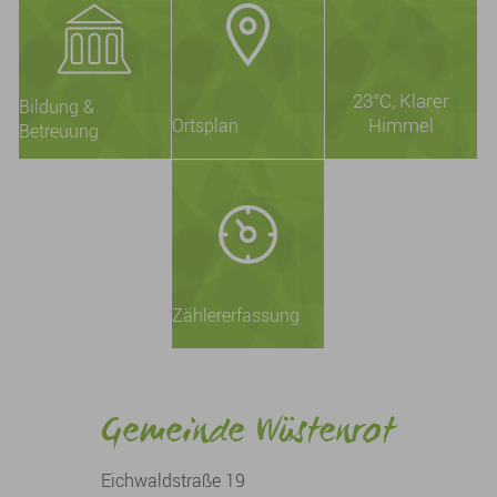
23°C
, Klarer
Bildung &
Himmel
Ortsplan
Betreuung
Zählererfassung
Gemeinde Wüstenrot
Eichwaldstraße 19