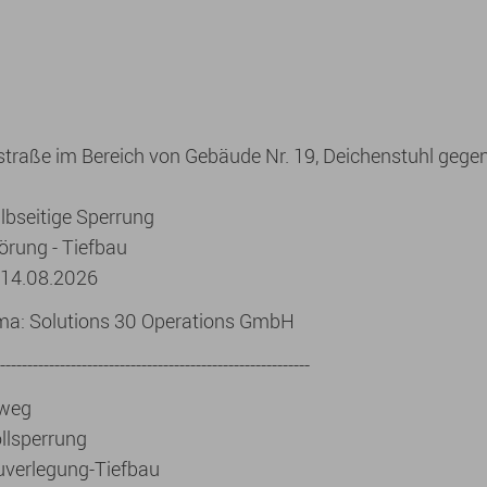
straße im Bereich von Gebäude Nr. 19, Deichenstuhl geg
albseitige Sperrung
örung - Tiefbau
-14.08.2026
rma: Solutions 30 Operations GmbH
---------------------------------------------------------
gweg
ollsperrung
uverlegung-Tiefbau