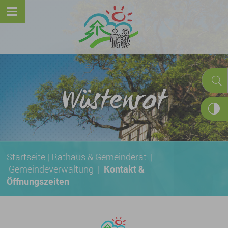
Wüstenrot
Startseite
|
Rathaus & Gemeinderat
|
Gemeindeverwaltung
|
Kontakt &
Öffnungszeiten