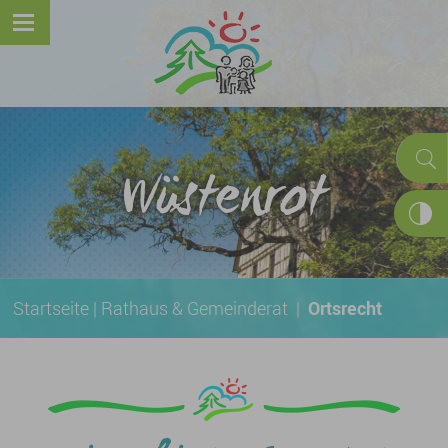
Wüstenrot
Startseite
|
Rathaus & Gemeinderat
|
Ortsrecht