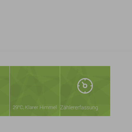
29°C
, Klarer Himmel
Zählererfassung