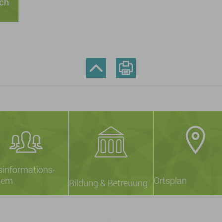
ch
sinformations-
tem
Ortsplan
Bildung & Betreuung