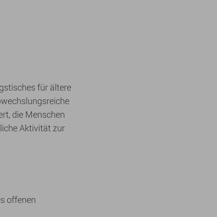
stisches für ältere
bwechslungsreiche
ert, die Menschen
iche Aktivität zur
es offenen