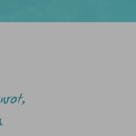
nrot,
n