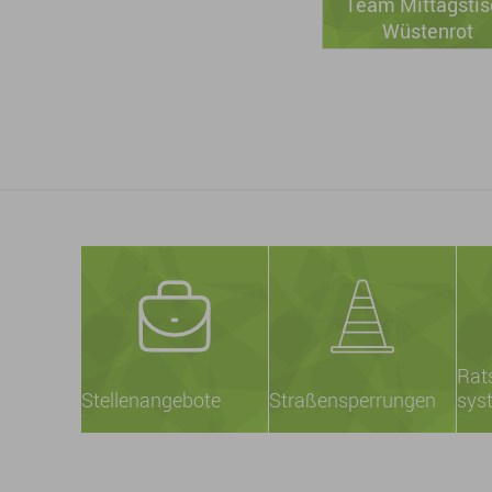
Team Mittagstis
Wüstenrot
Rat
Stellenangebote
Straßensperrungen
sys