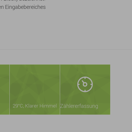
len Eingabebereiches
29°C
, Klarer Himmel
Zählererfassung