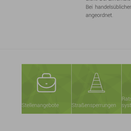
Bei handelsüblichen
angeordnet.
Rat
Stellenangebote
Straßensperrungen
sys