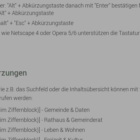
rer: "Alt" + Abkürzungstaste danach mit "Enter" bestätigen 
Alt" + Abkürzungstaste
lt" + "Esc" + Abkürzungstaste
r wie Netscape 4 oder Opera 5/6 unterstützen die Tastat
rzungen
ie z.B. das Suchfeld oder die Inhaltsübersicht können mit
rufen werden:
t im Ziffernblock)] - Gemeinde & Daten
ht im Ziffernblock)] - Rathaus & Gemeinderat
t im Ziffernblock)] - Leben & Wohnen
 im Ziffernblock)] - Freizeit & Kultur