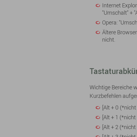
Internet Explo
"Umschalt" + "
Opera: "Umscha
Ältere Browse
nicht.
Tastaturabkü
Wichtige Bereiche w
Kurzbefehlen aufge
[Alt + 0 (*nich
[Alt + 1 (*nic
[Alt + 2 (*nich
[Alt + 3 (*nicht