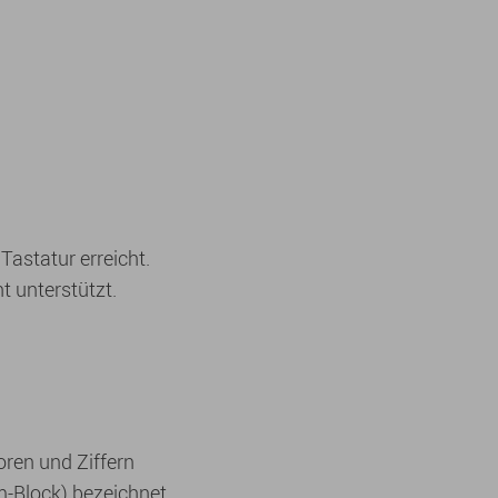
astatur erreicht.
 unterstützt.
oren und Ziffern
-Block) bezeichnet.