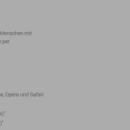
. Menschen mit
e per
me, Opera und Safari
k)"
)"