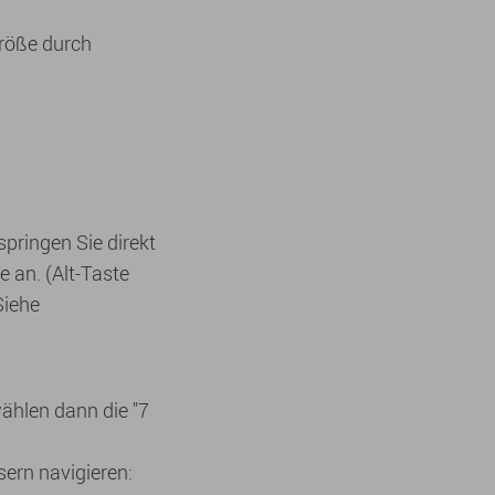
größe durch
springen Sie direkt
 an. (Alt-Taste
Siehe
wählen dann die "7
ern navigieren: