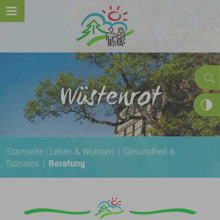
Wüstenrot
Startseite
|
Leben & Wohnen
|
Gesundheit &
Soziales
|
Beratung