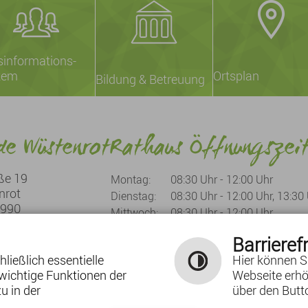
sinformations-
tem
Ortsplan
Bildung & Betreuung
e Wüstenrot
Rathaus Öffnungszei
ße 19
Montag:
08:30 Uhr - 12:00 Uhr
nrot
Dienstag:
08:30 Uhr - 12:00 Uhr, 13:30
1990
Mittwoch:
08:30 Uhr - 12:00 Uhr
919960
Donnerstag:
08:30 Uhr - 12:00 Uhr, 13:30
ben
Barrierefr
Freitag:
08:30 Uhr - 12:00 Uhr
ließlich essentielle
Hier können S
wichtige Funktionen der
Webseite erhö
u in der
über den Butto