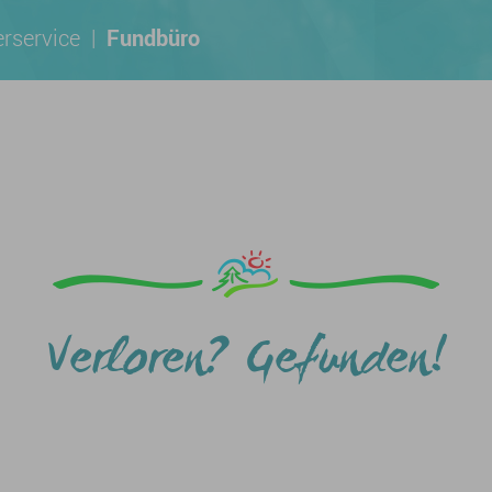
rservice
|
Fundbüro
Verloren? Gefunden!