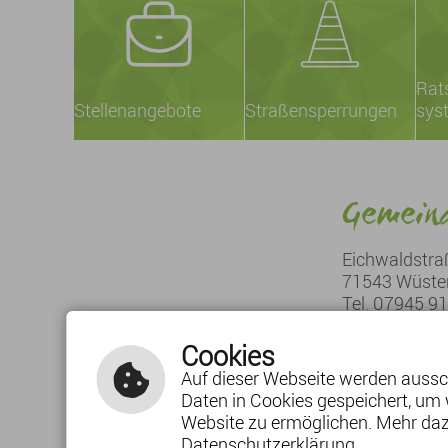
Rat
Stellenangebote
Straßensperrungen
sys
Gemeind
Eichwaldstra
71543 Wüste
Tel. 07945 9
Fax. 07945 
E-Mail schrei
Cookies
Auf dieser Webseite werden aussch
Daten in Cookies gespeichert, um 
Website zu ermöglichen. Mehr daz
Datenschutzerklärung